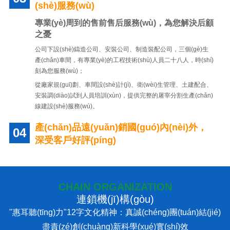
(shè)服務(wù)
專業(yè)周到的售前售后服務(wù)，為您解決后顧
之憂
公司下設(shè)鑄造公司、安裝公司、制造裝配公司，三個(gè)生
產(chǎn)車間，有專業(yè)的工程技術(shù)人員二十八人，時(shí)
刻為您服務(wù)；
從廠家規(guī)劃、車間設(shè)計(jì)、衛(wèi)生管理、土建配合、
安裝調(diào)試到人員培訓(xùn)，提供完整的屠宰分割生產(chǎn)
線建設(shè)服務(wù)。
產(chǎn)品遠(yuǎn)銷國(guó)內(nèi)外，
深受客戶好評(píng)
CHAIN ORGANIZATION
連鎖機(jī)構(gòu)
"惠耳聽(tīng)力"12字文化精神：真誠(chéng)團(tuán)結(jié)
盡責(zé)創(chuàng)新科學(xué)實(shí)效